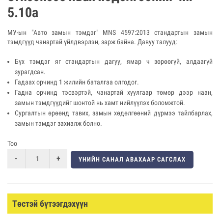
5.10а
МУ-ын "Авто замын тэмдэг" MNS 4597:2013 стандартын замын
тэмдгүүд чанартай үйлдвэрлэн, зарж байна. Давуу талууд:
Бүх тэмдэг яг стандартын дагуу, ямар ч зөрөөгүй, алдаагүй
зурагдсан.
Гадаах орчинд 1 жилийн баталгаа олгодог.
Гадна орчинд тэсвэртэй, чанартай хуулгаар төмөр дээр наан,
замын тэмдгүүдийг шонтой нь хамт нийлүүлэх боломжтой.
Сургалтын өрөөнд тавих, замын хөдөлгөөний дүрмээ тайлбарлах,
замын тэмдэг захиалж болно.
Тоо
ҮНИЙН САНАЛ АВАХААР САГСЛАХ
Төстэй бүтээгдэхүүн