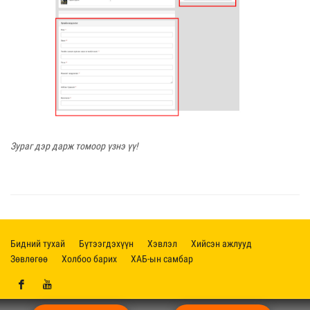
Зураг дэр дарж томоор үзнэ үү!
Бидний тухай
Бүтээгдэхүүн
Хэвлэл
Хийсэн ажлууд
Зөвлөгөө
Холбоо барих
ХАБ-ын самбар