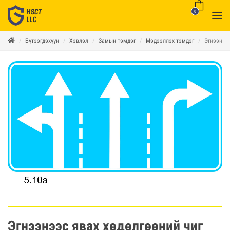
0
Бүтээгдэхүүн
Хэвлэл
Замын тэмдэг
Мэдээллэх тэмдэг
Эгнээнээс
Эгнээнээс явах хөдөлгөөний чиг