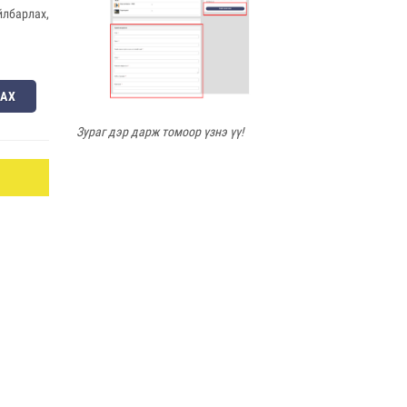
йлбарлах,
ЛАХ
Зураг дэр дарж томоор үзнэ үү!