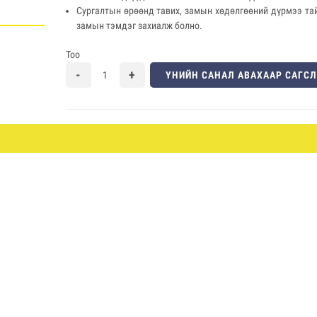
Сургалтын өрөөнд тавих, замын хөдөлгөөний дүрмээ та
замын тэмдэг захиалж болно.
Тоо
ҮНИЙН САНАЛ АВАХААР САГС