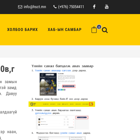
info@hsct.mn
(+976) 75054411
Facebook
Youtube
0
ХОЛБОО БАРИХ
ХАБ-ЫН САМБАР
0в,г
ын замын
тэй замд
ө. Давуу
алдаагүй
эр наан,
й.