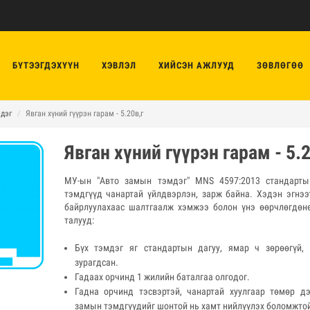
БҮТЭЭГДЭХҮҮН
ХЭВЛЭЛ
ХИЙСЭН АЖЛУУД
ЗӨВЛӨГӨӨ
дэг
Явган хүний гүүрэн гарам - 5.20в,г
Явган хүний гүүрэн гарам - 5.2
МУ-ын "Авто замын тэмдэг" MNS 4597:2013 стандарт
тэмдгүүд чанартай үйлдвэрлэн, зарж байна. Хэдэн эгнээ
байрлуулахаас шалтгаалж хэмжээ болон үнэ өөрчлөгдөн
талууд:
Бүх тэмдэг яг стандартын дагуу, ямар ч зөрөөгүй, 
зурагдсан.
Гадаах орчинд 1 жилийн баталгаа олгодог.
Гадна орчинд тэсвэртэй, чанартай хуулгаар төмөр дэ
замын тэмдгүүдийг шонтой нь хамт нийлүүлэх боломжто