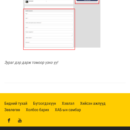
Зураг дэр дарж томоор үзнэ үү!
Бидний тухай
Бүтээгдэхүүн
Хэвлэл
Хийсэн ажлууд
Зөвлөгөө
Холбоо барих
ХАБ-ын самбар