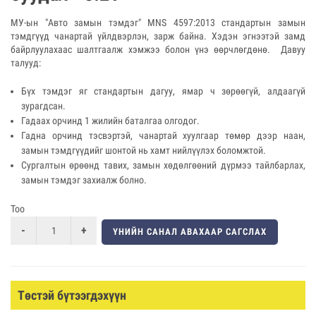
МУ-ын "Авто замын тэмдэг" MNS 4597:2013 стандартын замын
тэмдгүүд чанартай үйлдвэрлэн, зарж байна. Хэдэн эгнээтэй замд
байрлуулахаас шалтгаалж хэмжээ болон үнэ өөрчлөгдөнө. Давуу
талууд:
Бүх тэмдэг яг стандартын дагуу, ямар ч зөрөөгүй, алдаагүй
зурагдсан.
Гадаах орчинд 1 жилийн баталгаа олгодог.
Гадна орчинд тэсвэртэй, чанартай хуулгаар төмөр дээр наан,
замын тэмдгүүдийг шонтой нь хамт нийлүүлэх боломжтой.
Сургалтын өрөөнд тавих, замын хөдөлгөөний дүрмээ тайлбарлах,
замын тэмдэг захиалж болно.
Тоо
ҮНИЙН САНАЛ АВАХААР САГСЛАХ
Төстэй бүтээгдэхүүн