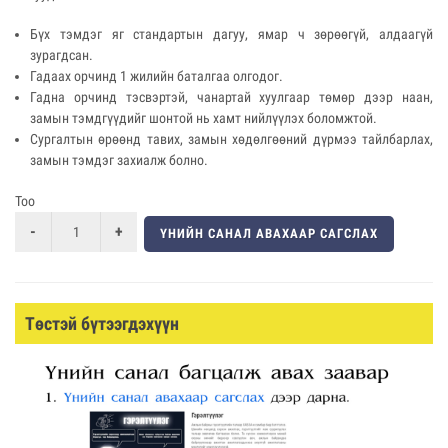
Бүх тэмдэг яг стандартын дагуу, ямар ч зөрөөгүй, алдаагүй
зурагдсан.
Гадаах орчинд 1 жилийн баталгаа олгодог.
Гадна орчинд тэсвэртэй, чанартай хуулгаар төмөр дээр наан,
замын тэмдгүүдийг шонтой нь хамт нийлүүлэх боломжтой.
Сургалтын өрөөнд тавих, замын хөдөлгөөний дүрмээ тайлбарлах,
замын тэмдэг захиалж болно.
Тоо
ҮНИЙН САНАЛ АВАХААР САГСЛАХ
Төстэй бүтээгдэхүүн