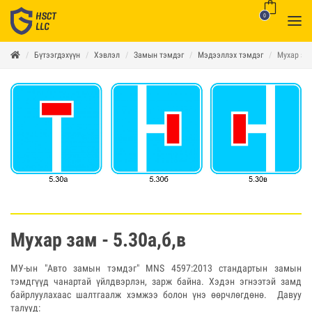
0
Бүтээгдэхүүн
Хэвлэл
Замын тэмдэг
Мэдээллэх тэмдэг
Мухар зам 
Мухар зам - 5.30а,б,в
МУ-ын "Авто замын тэмдэг" MNS 4597:2013 стандартын замын
тэмдгүүд чанартай үйлдвэрлэн, зарж байна. Хэдэн эгнээтэй замд
байрлуулахаас шалтгаалж хэмжээ болон үнэ өөрчлөгдөнө. Давуу
талууд: