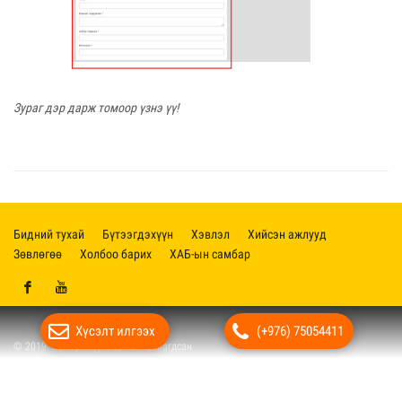
Зураг дэр дарж томоор үзнэ үү!
Бидний тухай
Бүтээгдэхүүн
Хэвлэл
Хийсэн ажлууд
Зөвлөгөө
Холбоо барих
ХАБ-ын самбар
Хүсэлт илгээх
(+976) 75054411
© 2019. Бүх эрх хуулиар хамгаалагдсан
Вэб сайт
ыг:
Грийн софт ХХК
Дуудлагын төв