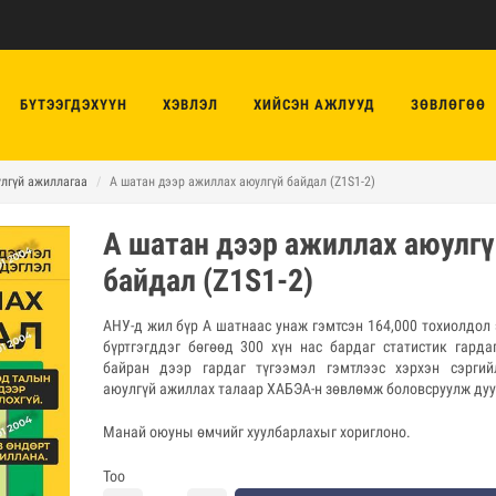
БҮТЭЭГДЭХҮҮН
ХЭВЛЭЛ
ХИЙСЭН АЖЛУУД
ЗӨВЛӨГӨӨ
лгүй ажиллагаа
А шатан дээр ажиллах аюулгүй байдал (Z1S1-2)
А шатан дээр ажиллах аюулгү
байдал (Z1S1-2)
АНУ-д жил бүр А шатнаас унаж гэмтсэн 164,000 тохиолдол
бүртгэгддэг бөгөөд 300 хүн нас бардаг статистик гарда
байран дээр гардаг түгээмэл гэмтлээс хэрхэн сэргий
аюулгүй ажиллах талаар ХАБЭА-н зөвлөмж боловсруулж дуу
Манай оюуны өмчийг хуулбарлахыг хориглоно.
Тоо