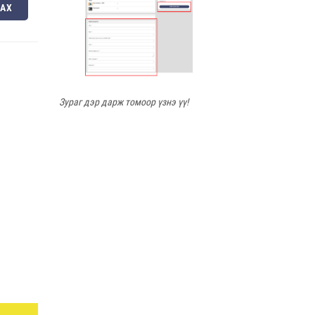
ЛАХ
Зураг дэр дарж томоор үзнэ үү!