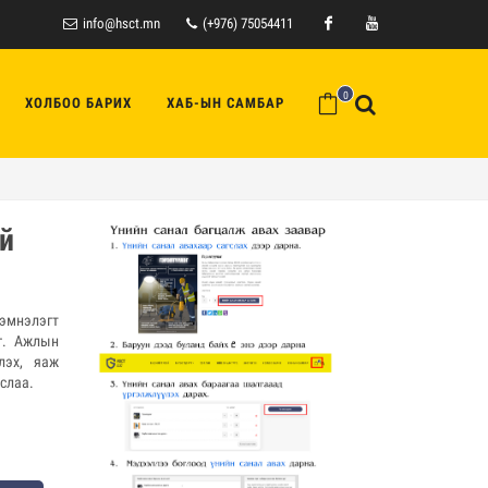
info@hsct.mn
(+976) 75054411
Facebook
Youtube
0
ХОЛБОО БАРИХ
ХАБ-ЫН САМБАР
й
 эмнэлэгт
г. Ажлын
лэх, яаж
слаа.