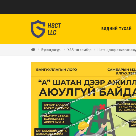
БИДНИЙ ТУХАЙ
Бүтээгдэхүүн
ХАБ-ын самбар
Шатан дээр ажиллах аюу