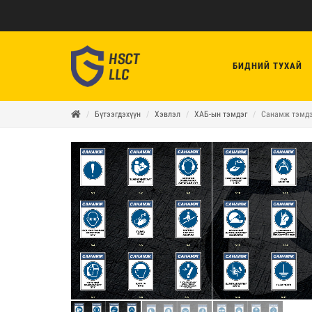
БИДНИЙ ТУХАЙ
Бүтээгдэхүүн
Хэвлэл
ХАБ-ын тэмдэг
Санамж тэмдэ