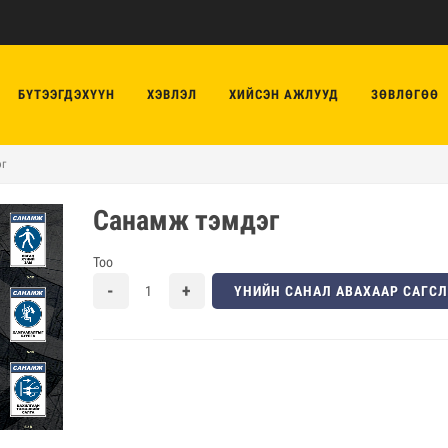
БҮТЭЭГДЭХҮҮН
ХЭВЛЭЛ
ХИЙСЭН АЖЛУУД
ЗӨВЛӨГӨӨ
г
Санамж тэмдэг
Тоо
ҮНИЙН САНАЛ АВАХААР САГС