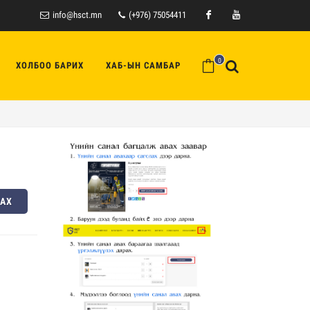
info@hsct.mn
(+976) 75054411
Facebook
Youtube
0
ХОЛБОО БАРИХ
ХАБ-ЫН САМБАР
ЛАХ