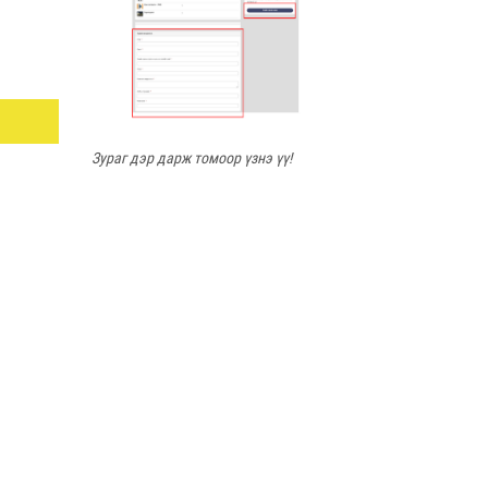
Зураг дэр дарж томоор үзнэ үү!