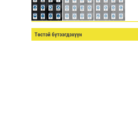
Төстэй бүтээгдэхүүн