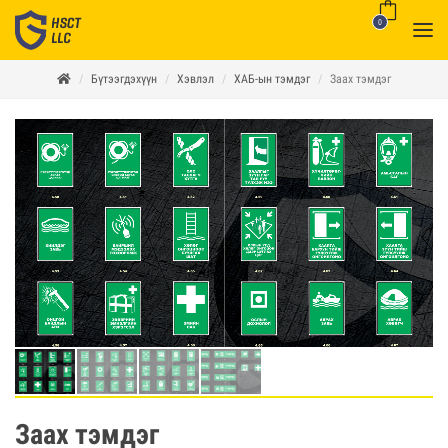
0
Бүтээгдэхүүн
Хэвлэл
ХАБ-ын тэмдэг
Заах тэмдэг
Заах тэмдэг