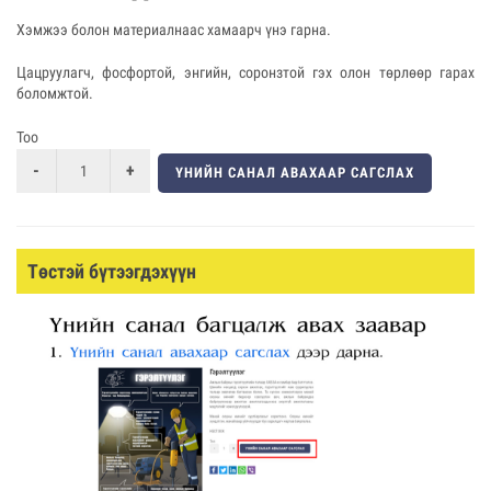
Хэмжээ болон материалнаас хамаарч үнэ гарна.
Цацруулагч, фосфортой, энгийн, соронзтой гэх олон төрлөөр гарах
боломжтой.
Тоо
ҮНИЙН САНАЛ АВАХААР САГСЛАХ
Төстэй бүтээгдэхүүн