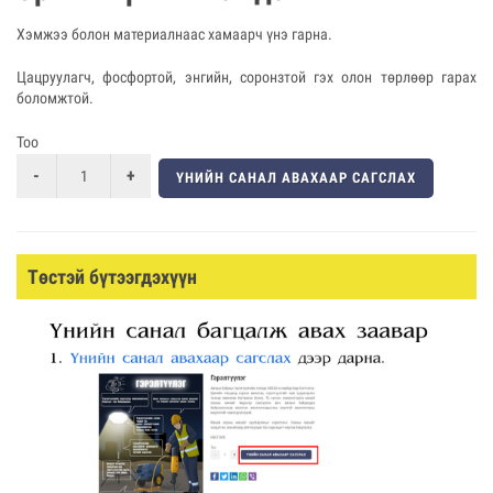
Хэмжээ болон материалнаас хамаарч үнэ гарна.
Цацруулагч, фосфортой, энгийн, соронзтой гэх олон төрлөөр гарах
боломжтой.
Тоо
ҮНИЙН САНАЛ АВАХААР САГСЛАХ
Төстэй бүтээгдэхүүн