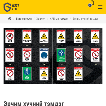
0
Бүтээгдэхүүн
Хэвлэл
ХАБ-ын тэмдэг
Эрчим хүчний тэмдэг
Эрчим хүчний тэмдэг