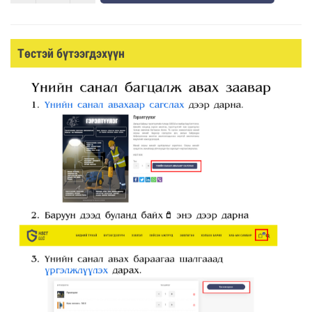
Төстэй бүтээгдэхүүн