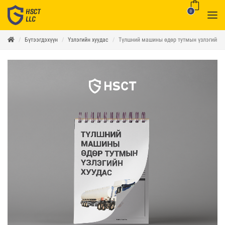
0
Бүтээгдэхүүн
Үзлэгийн хуудас
Түлшний машины өдөр тутмын үзлэгийн х