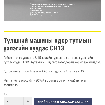
Түлшний машины өдөр тутмын
үзлэгийн хуудас CH13
Гоёмсог, өнгө үзэмжтэй, 15 жилийн туршлага багтаасан үзлэгийн
хуудаснуудыг HSCT бүтээлээ. Бид төгс төгөлдөр чанарыг эрхэмлэдэг.
Дотроо өнгөт хортой цаастай 60 хос хуудастай, хэмжээ: А5
Жич: Уг бүтээлүүдийг HSCT-ийн оюуны өмч тул хуулбарлахыг
хориглоно.
Тоо
ҮНИЙН САНАЛ АВАХААР САГСЛАХ