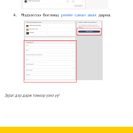
Зураг дэр дарж томоор үзнэ үү!