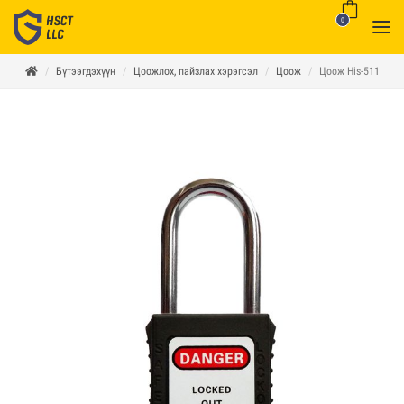
0
Бүтээгдэхүүн
Цоожлох, пайзлах хэрэгсэл
Цоож
Цоож His-511