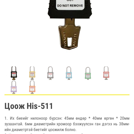
Цоож His-511
1. Их биеийг нилоноор бүрсэн: 45мм өндөр * 40мм өргөн * 20мм
зузаантай. 6мм диаметрийн хромоор бэхжүүлсэн ган дэгээ нь 38мм-
ийн диаметртэй биетийг цоожилж болно.