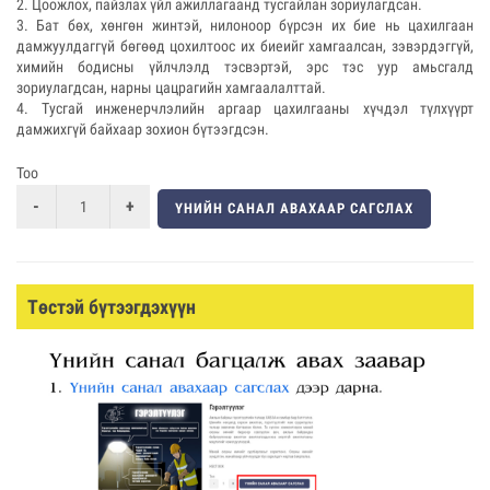
2. Цоожлох, пайзлах үйл ажиллагаанд тусгайлан зориулагдсан.
3. Бат бөх, хөнгөн жинтэй, нилоноор бүрсэн их бие нь цахилгаан
дамжуулдаггүй бөгөөд цохилтоос их биеийг хамгаалсан, зэвэрдэггүй,
химийн бодисны үйлчлэлд тэсвэртэй, эрс тэс уур амьсгалд
зориулагдсан, нарны цацрагийн хамгаалалттай.
4. Тусгай инженерчлэлийн аргаар цахилгааны хүчдэл түлхүүрт
дамжихгүй байхаар зохион бүтээгдсэн.
Тоо
ҮНИЙН САНАЛ АВАХААР САГСЛАХ
Төстэй бүтээгдэхүүн