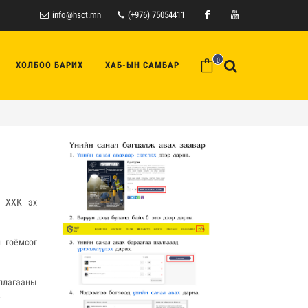
info@hsct.mn
(+976) 75054411
Facebook
Youtube
0
ХОЛБОО БАРИХ
ХАБ-ЫН САМБАР
T ХХК эх
 гоёмсог
ллагааны
.