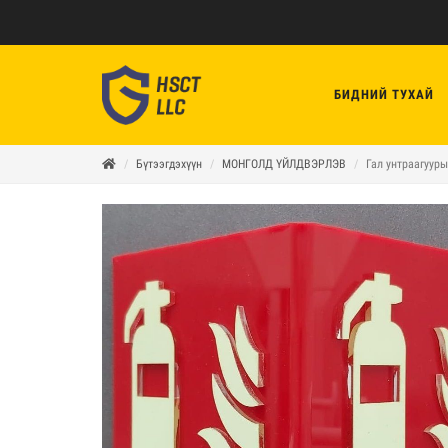
БИДНИЙ ТУХАЙ
Бүтээгдэхүүн
МОНГОЛД ҮЙЛДВЭРЛЭВ
Гал унтраагууры