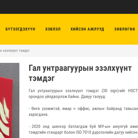
БҮТЭЭГДЭХҮҮН
ХЭВЛЭЛ
ХИЙСЭН АЖЛУУД
ЗӨВЛӨГӨӨ
н эзэлхүүнт тэмдэг
Гал унтраагуурын эзэлхүүнт
тэмдэг
Гал унтраагуурын эзэлхүүнт тэмдэг (3D sign)-ийг HSC
орондоо үйлдвэрлэж байна. Давуу талууд:
- Өнгө үзэмжтэй, ямар ч оффис, ажлын байранд тавьсан
харагдана.
- 2020 онд шинээр батлагдаж буй МУ-ын аюулгүй ажи
тэмдгийн стандарт болон ISO 7010 дүрслэлийн дагуу хийсэн