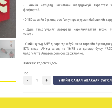
- Шөнийн нөхцөлд цахилгаан шаардахгүй, гэрэлтэж х
фосфортой.
- 0-180 хэмийн бүх өнцгөөс Гал унтраагуурын байршлийг хар
- Дүрс тэмдгүүдийг лазераар нарийвчлалтай зүсэн, т
хийсэн.
- Үнийн хувьд АНУ-д зарагдаж буй ижил төрлийн бүтээгдэхү
57% хямд. АНУ-д хямд нь 16,75 ам доллар буюу 47,30
байдгийг та Amazon.com-оос харж болно.
Хэмжээ: 12,5см*12,5см
Тоо
ҮНИЙН САНАЛ АВАХААР САГС