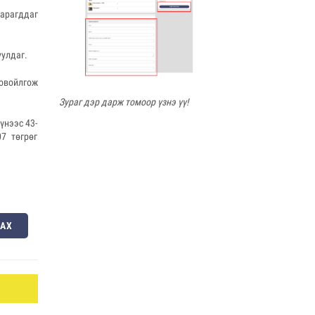
арагддаг
уулдаг.
овойлгож
Зураг дэр дарж томоор үзнэ үү!
үнээс 43-
7 төгрөг
ЛАХ