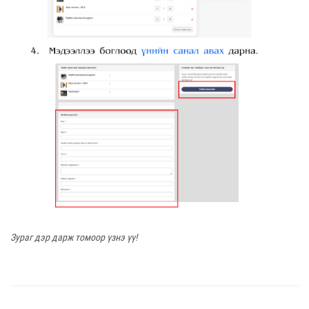
Зураг дэр дарж томоор үзнэ үү!