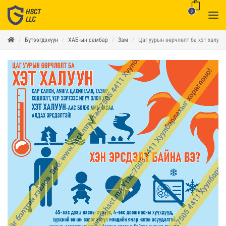
0
Бүтээгдэхүүн
ХАБ-ын самбар
Зам
Цаг уурын өөрчлөлт ба хэт халуун