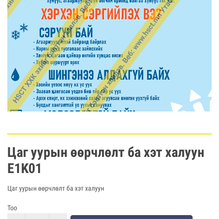
Цаг уурын өөрчлөлт ба хэт халуун
E1K01
Цаг уурын өөрчлөлт ба хэт халуун
Тоо