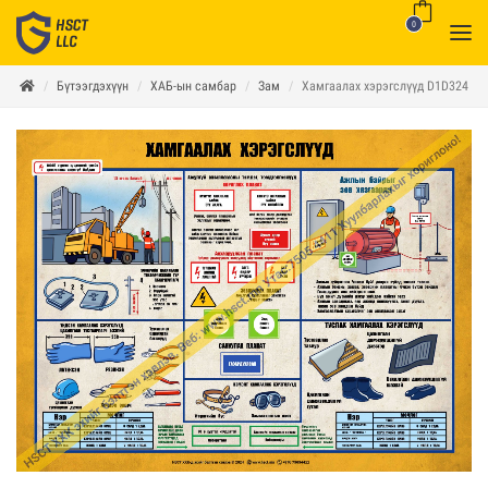
0
Бүтээгдэхүүн
ХАБ-ын самбар
Зам
Хамгаалах хэрэгслүүд D1D324