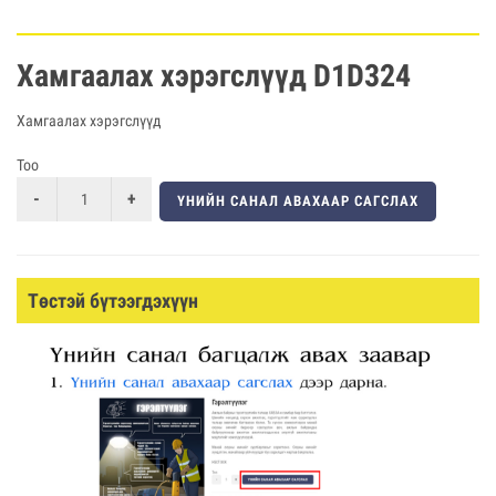
Хамгаалах хэрэгслүүд D1D324
Хамгаалах хэрэгслүүд
Тоо
ҮНИЙН САНАЛ АВАХААР САГСЛАХ
Төстэй бүтээгдэхүүн