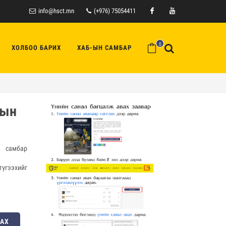
info@hsct.mn
(+976) 75054411
Facebook
Youtube
0
ХОЛБОО БАРИХ
ХАБ-ЫН САМБАР
-ын
р самбар
үгээхийг
ЛАХ