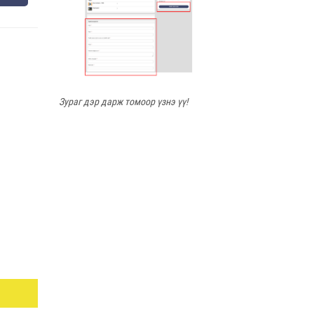
Зураг дэр дарж томоор үзнэ үү!