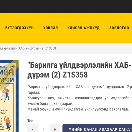
БҮТЭЭГДЭХҮҮН
ХЭВЛЭЛ
ХИЙСЭН АЖЛУУД
ЗӨВЛӨГӨӨ
лдвэрлэлийн ХАБ-ын дүрэм (2) Z1S358
"Барилга үйлдвэрлэлийн ХАБ
дүрэм (2) Z1S358
"Барилга үйлдвэрлэлийн ХАБ-ын дүрэм" цувралын 2-
гарлаа.
Хэвлүүлэн авч, ажилтан ажиллагсаддаа уг мэдлэгийг т
хүсвэл бидэнд хандаарай.
Манай оюуны өмчийг хүндэтгэн, үйлчлүүлсэнд баярлалаа.
Тоо
ҮНИЙН САНАЛ АВАХААР САГС