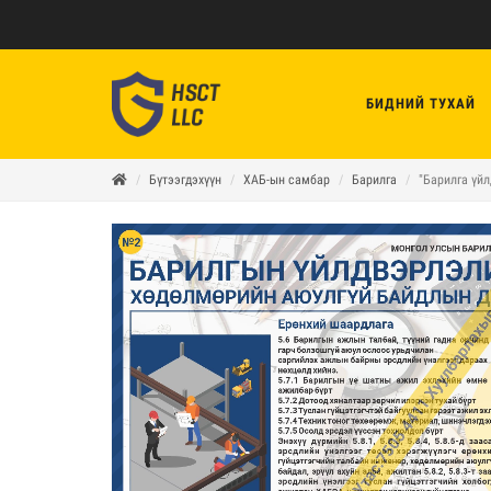
БИДНИЙ ТУХАЙ
Бүтээгдэхүүн
ХАБ-ын самбар
Барилга
"Барилга үй