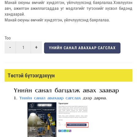
Манай оюуны өмчийг хүндэтгэн, үйлчлүүлсэнд баярлалаа.Хэвлүүлэн
авч, ажилтан ажиллагсаддаа уг мэдлэгийг түгээхийг хүсвэл бидэнд
хандаарай.
Манай оюуны өмчийг хүндэтгэн, үйлчлүүлсэнд баярлалаа.
Тоо
ҮНИЙН САНАЛ АВАХААР САГСЛАХ
Төстэй бүтээгдэхүүн