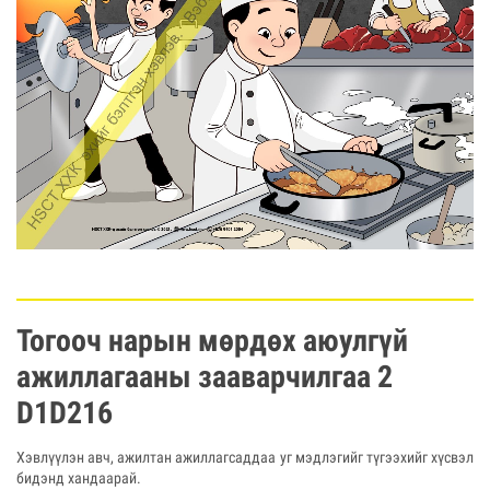
Тогооч нарын мөрдөх аюулгүй
ажиллагааны зааварчилгаа 2
D1D216
Хэвлүүлэн авч, ажилтан ажиллагсаддаа уг мэдлэгийг түгээхийг хүсвэл
бидэнд хандаарай.