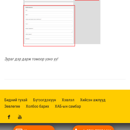
Зураг дэр дарж томоор үзнэ үү!
Бидний тухай
Бүтээгдэхүүн
Хэвлэл
Хийсэн ажлууд
Зөвлөгөө
Холбоо барих
ХАБ-ын самбар