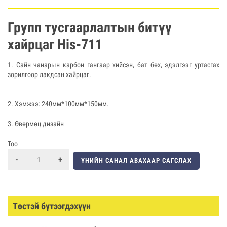
Групп тусгаарлалтын битүү
хайрцаг His-711
1. Сайн чанарын карбон гангаар хийсэн, бат бөх, эдэлгээг уртасгах
зорилгоор лакдсан хайрцаг.
2. Хэмжээ: 240мм*100мм*150мм.
3. Өвөрмөц дизайн
Тоо
ҮНИЙН САНАЛ АВАХААР САГСЛАХ
Төстэй бүтээгдэхүүн