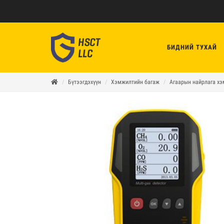
БИДНИЙ ТУХАЙ
Бүтээгдэхүүн
Хэмжилтийн багаж
Агаарын найрлага х