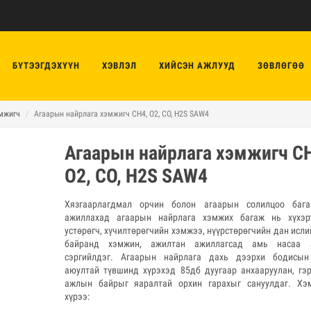
БҮТЭЭГДЭХҮҮН
ХЭВЛЭЛ
ХИЙСЭН АЖЛУУД
ЗӨВЛӨГӨӨ
эмжигч
Агаарын найрлага хэмжигч CH4, O2, CO, H2S SAW4
Агаарын найрлага хэмжигч C
O2, CO, H2S SAW4
Хязгаарлагдмал орчин болон агаарын солилцоо баг
ажиллахад агаарын найрлага хэмжих багаж нь хүхэр
устөрөгч, хүчилтөрөгчийн хэмжээ, нүүрстөрөгчийн дан исл
байранд хэмжин, ажилтан ажиллагсад амь насаа а
сэргийлдэг. Агаарын найрлага дахь дээрхи бодисы
аюултай түвшинд хүрэхэд 85дб дуугаар анхааруулан, гэр
ажлын байрыг яаралтай орхин гарахыг сануулдаг. Хэ
хүрээ: