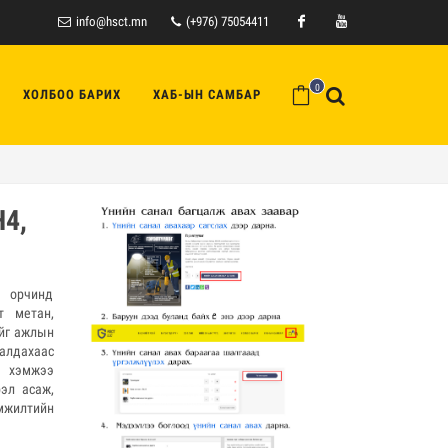
info@hsct.mn
(+976) 75054411
Facebook
Youtube
0
ХОЛБОО БАРИХ
ХАБ-ЫН САМБАР
H4,
а орчинд
т метан,
ийг ажлын
лдахаас
н хэмжээ
эл асаж,
мжилтийн