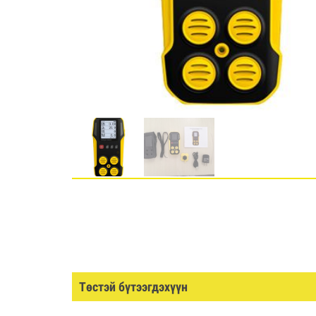
Төстэй бүтээгдэхүүн