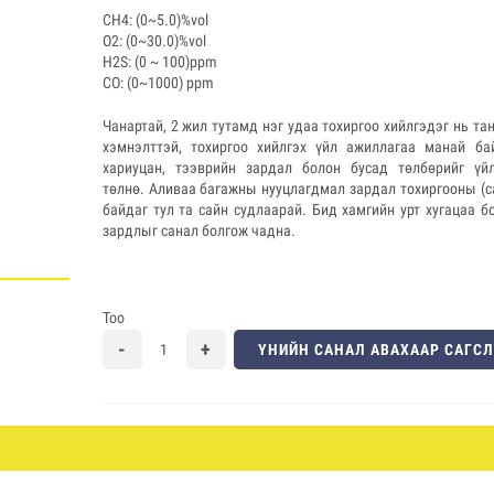
CH4: (0~5.0)%vol
O2: (0~30.0)%vol
H2S: (0 ~ 100)ppm
CO: (0~1000) ppm
Чанартай, 2 жил тутамд нэг удаа тохиргоо хийлгэдэг нь та
хэмнэлттэй, тохиргоо хийлгэх үйл ажиллагаа манай бай
хариуцан, тээврийн зардал болон бусад төлбөрийг үйл
төлнө. Аливаа багажны нууцлагдмал зардал тохиргооны (cal
байдаг тул та сайн судлаарай. Бид хамгийн урт хугацаа б
зардлыг санал болгож чадна.
Тоо
ҮНИЙН САНАЛ АВАХААР САГС