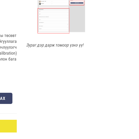
ны төсөвт
гууллага
Зураг дэр дарж томоор үзнэ үү!
члүүлэгч
ibration)
олон бага
ЛАХ