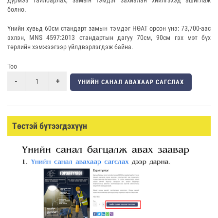
дүрмээ тайлбарлах, замын тэмдэг захиалан хийлгэхэд ашиглаж
болно.
Үнийн хувьд 60см стандарт замын тэмдэг НӨАТ орсон үнэ: 73,700-аас
эхлэн, MNS 4597:2013 стандартын дагуу 70см, 90см гэх мэт бүх
төрлийн хэмжээгээр үйлдвэрлэгдэж байна.
Тоо
ҮНИЙН САНАЛ АВАХААР САГСЛАХ
Төстэй бүтээгдэхүүн