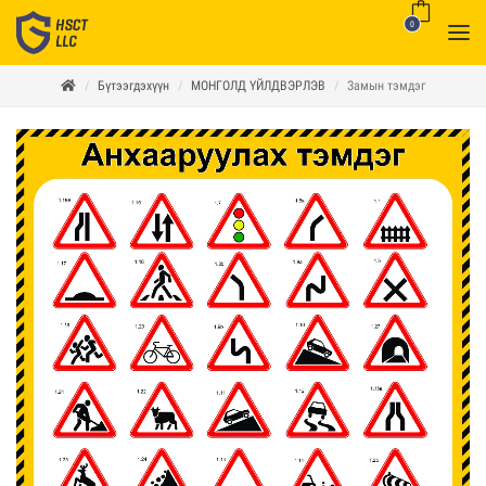
0
Бүтээгдэхүүн
МОНГОЛД ҮЙЛДВЭРЛЭВ
Замын тэмдэг