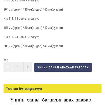
His-612, 12 цоожны өлгүүр
304мм(өргөн) *80мм(өндөр) *40мм(зузаан)
His-613, 18 цоожны өлгүүр
456мм(өргөн) *80мм(өндөр) *40мм(зузаан)
His-614, 24 цоожны өлгүүр
608мм(өргөн) *80мм(өндөр) *40мм(зузаан)
Тоо
ҮНИЙН САНАЛ АВАХААР САГСЛАХ
Төстэй бүтээгдэхүүн