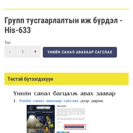
Групп тусгаарлалтын иж бүрдэл -
His-633
Тоо
ҮНИЙН САНАЛ АВАХААР САГСЛАХ
Төстэй бүтээгдэхүүн