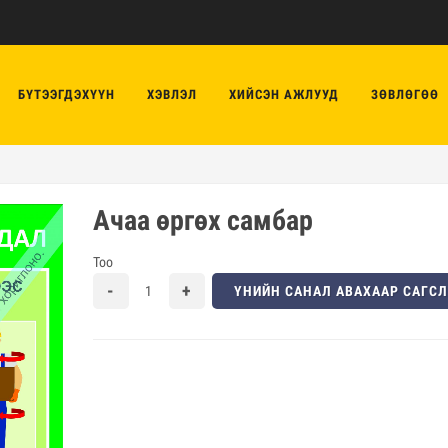
БҮТЭЭГДЭХҮҮН
ХЭВЛЭЛ
ХИЙСЭН АЖЛУУД
ЗӨВЛӨГӨӨ
Ачаа өргөх самбар
Тоо
ҮНИЙН САНАЛ АВАХААР САГС