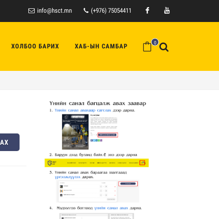
info@hsct.mn
(+976) 75054411
Facebook
Youtube
0
ХОЛБОО БАРИХ
ХАБ-ЫН САМБАР
ЛАХ