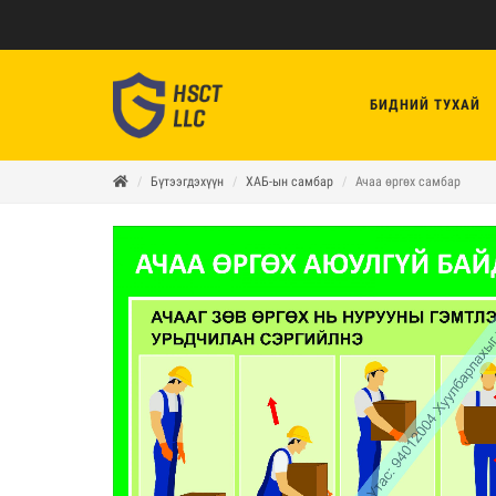
БИДНИЙ ТУХАЙ
Бүтээгдэхүүн
ХАБ-ын самбар
Ачаа өргөх самбар