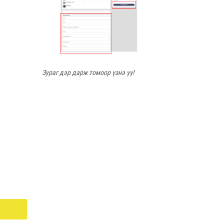
Зураг дэр дарж томоор үзнэ үү!