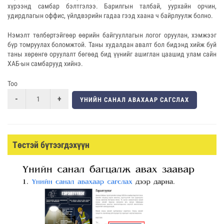
хүрээнд самбар бэлтгэлээ. Барилгын талбай, уурхайн орчин,
удирдлагын оффис, үйлдвэрийн гадаа гээд хаана ч байрлуулж болно.
Нэмэлт төлбөртэйгөөр өөрийн байгууллагын логог оруулан, хэмжээг
бүр томруулах боломжтой. Таны худалдан авалт бол бидэнд хийж буй
таны хөрөнгө оруулалт бөгөөд бид үүнийг ашиглан цаашид улам сайн
ХАБ-ын самбарууд хийнэ.
Тоо
ҮНИЙН САНАЛ АВАХААР САГСЛАХ
Төстэй бүтээгдэхүүн