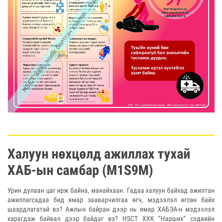
Халуун нөхцөлд ажиллах тухай
ХАБ-ын самбар (M1S9M)
Урин дулаан цаг ирж байна, манайхаан. Гадаа халуун байхад ажилтан
ажиллагсадаа бид ямар зааварчилгаа өгч, мэдээлэл өгсөн байх
шаардлагатай вэ? Ажлын байран дээр нь ямар ХАБЭА-н мэдээлэл
харагдаж байвал дээр байдаг вэ? HSCT ХХК “Нарших” сэдвийн