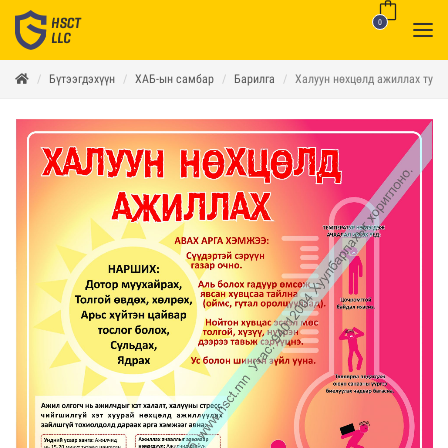
0
Бүтээгдэхүүн
ХАБ-ын самбар
Барилга
Халуун нөхцөлд ажиллах тух