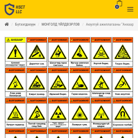
0
Бүтээгдэхүүн
МОНГОЛД ҮЙЛДВЭРЛЭВ
Аюулгүй ажиллагааны "Анхааруул