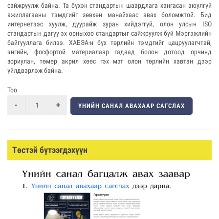
сайжруулж байна. Та бүхэн стандартын шаардлага хангасан аюулгүй
ажиллагааны тэмдгийг зөвхөн манайхаас авах боломжтой. Бид
интернетээс хуулж, дуурайж зуран хийдэггүй, олон улсын ISO
стандартын дагуу эх орныхоо стандартыг сайжруулж буй Мэргэжлийн
байгууллага билээ. ХАБЭА-н бүх төрлийн тэмдгийг цацруулагчтай,
энгийн, фосфортой материалаар гадаад болон дотоод орчинд
зориулан, төмөр акрил хөөс гэх мэт олон төрлийн хавтан дээр
үйлдвэрлэж байна.
Тоо
ҮНИЙН САНАЛ АВАХААР САГСЛАХ
Төстэй бүтээгдэхүүн