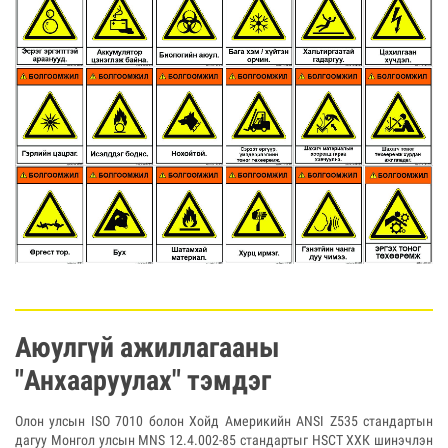
Аюулгүй ажиллагааны
"Анхааруулах" тэмдэг
Олон улсын ISO 7010 болон Хойд Америкийн ANSI Z535 стандартын
дагуу Монгол улсын MNS 12.4.002-85 стандартыг HSCT ХХК шинэчлэн