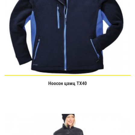
Ноосон цамц TX40
Үзэх