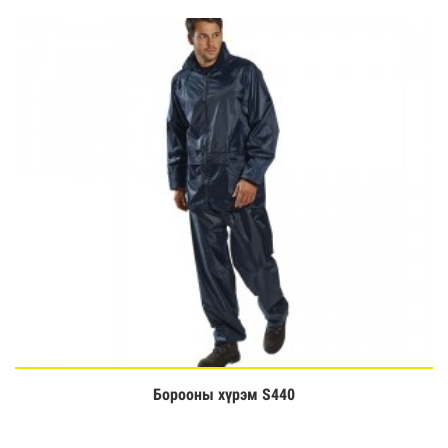
Борооны хүрэм S440
Үзэх