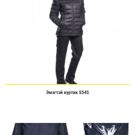
Эмэгтэй куртик S545
Үзэх