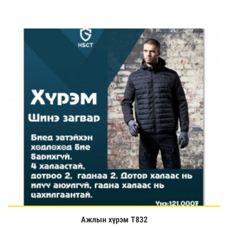
Ажлын хүрэм T832
Үзэх