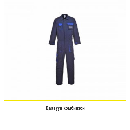
Даавуун комбинзон
Үзэх