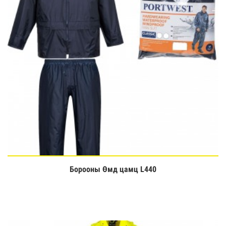
Борооны Өмд цамц L440
Үзэх