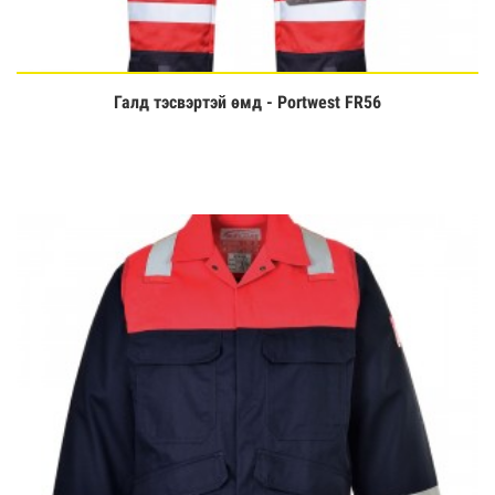
Галд тэсвэртэй өмд - Portwest FR56
Үзэх