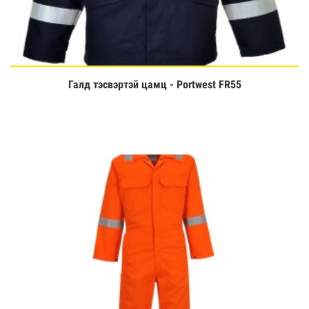
Галд тэсвэртэй цамц - Portwest FR55
Үзэх