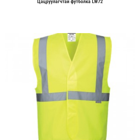
Цацруулагчтай футболка LW72
Үзэх