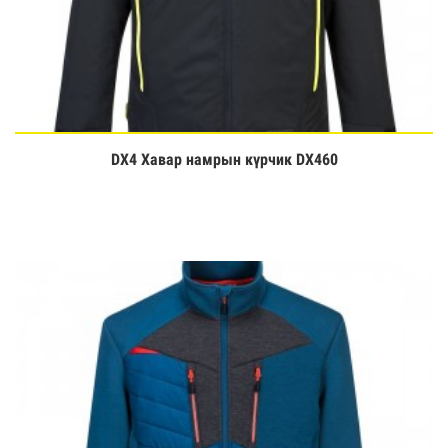
DX4 Хавар намрын күрчик DX460
Үзэх