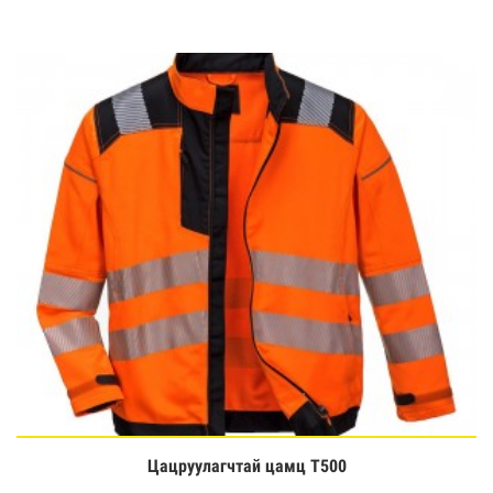
Цацруулагчтай цамц T500
Үзэх