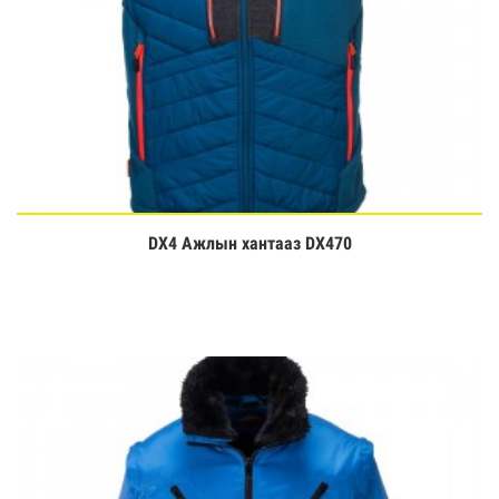
DX4 Ажлын хантааз DX470
Үзэх