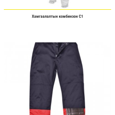
Хамгаалалтын комбинзон C1
Үзэх