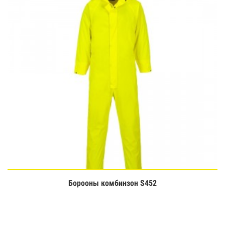
Борооны комбинзон S452
Үзэх