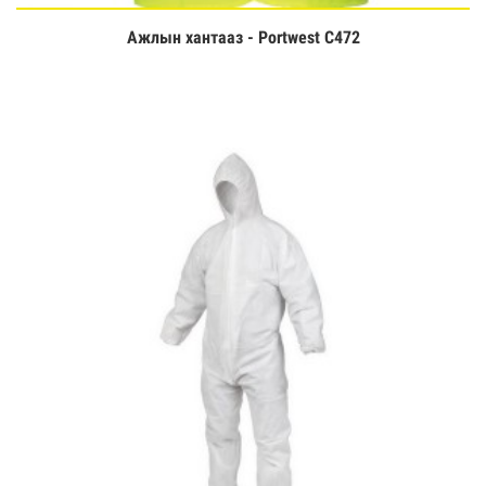
Ажлын хантааз - Portwest C472
Үзэх