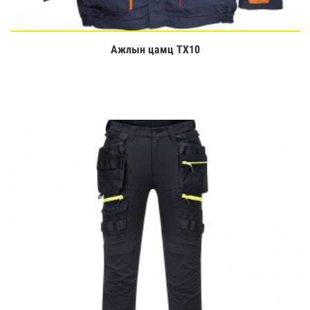
Ажлын цамц TX10
Үзэх