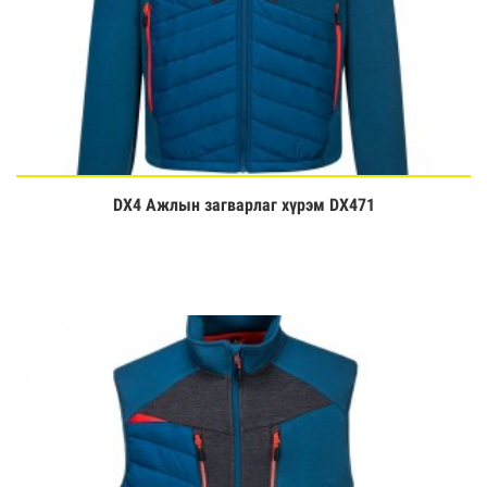
DX4 Ажлын загварлаг хүрэм DX471
Үзэх