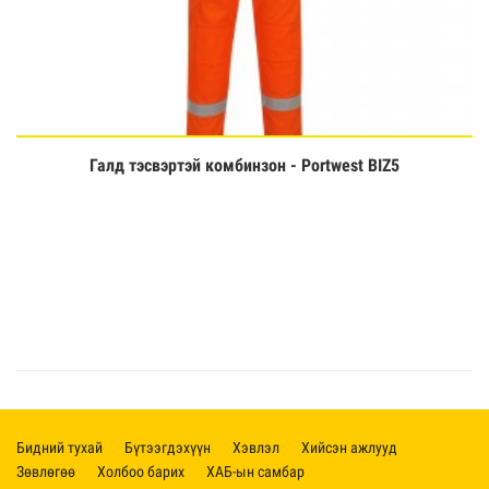
Галд тэсвэртэй комбинзон - Portwest BIZ5
Үзэх
Бидний тухай
Бүтээгдэхүүн
Хэвлэл
Хийсэн ажлууд
Зөвлөгөө
Холбоо барих
ХАБ-ын самбар