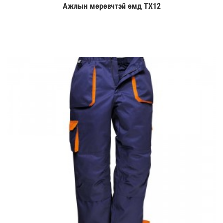
Ажлын мөрөвчтэй өмд TX12
Үзэх