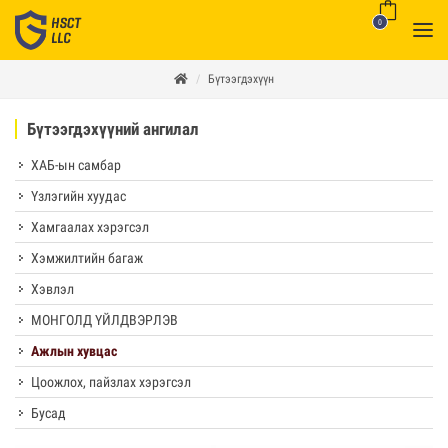
0
Бүтээгдэхүүн
Бүтээгдэхүүний ангилал
ХАБ-ын самбар
Үзлэгийн хуудас
Хамгаалах хэрэгсэл
Хэмжилтийн багаж
Хэвлэл
МОНГОЛД ҮЙЛДВЭРЛЭВ
Ажлын хувцас
Цоожлох, пайзлах хэрэгсэл
Бусад