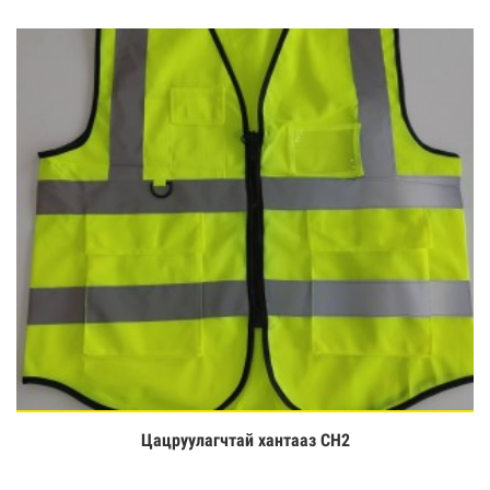
Цацруулагчтай хантааз CH2
Үзэх