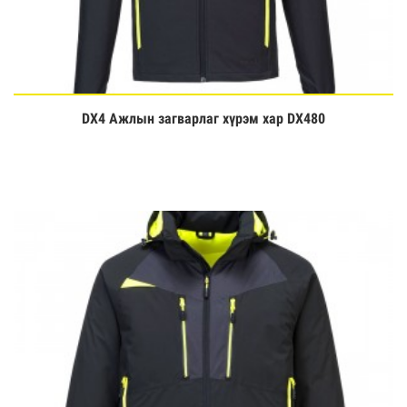
DX4 Ажлын загварлаг хүрэм хар DX480
Үзэх