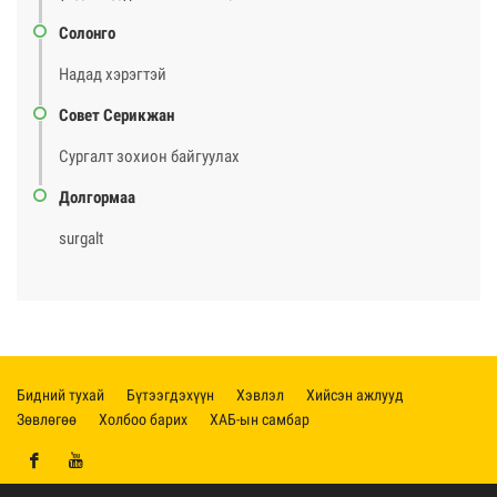
Солонго
Надад хэрэгтэй
Совет Серикжан
Сургалт зохион байгуулах
Долгормаа
surgalt
Бидний тухай
Бүтээгдэхүүн
Хэвлэл
Хийсэн ажлууд
Зөвлөгөө
Холбоо барих
ХАБ-ын самбар