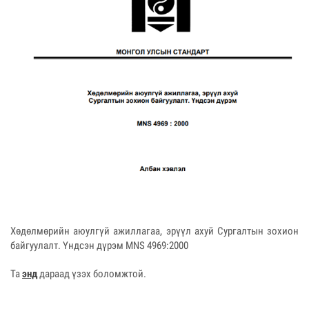
Хөдөлмөрийн аюулгүй ажиллагаа, эрүүл ахуй Сургалтын зохион
байгуулалт. Үндсэн дүрэм MNS 4969:2000
Та
энд
дараад үзэх боломжтой.