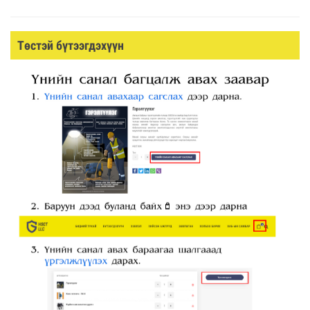
Төстэй бүтээгдэхүүн