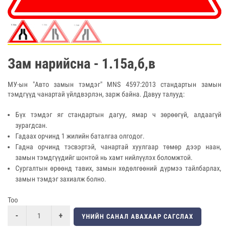
Зам нарийсна - 1.15а,б,в
МУ-ын "Авто замын тэмдэг" MNS 4597:2013 стандартын замын
тэмдгүүд чанартай үйлдвэрлэн, зарж байна. Давуу талууд:
Бүх тэмдэг яг стандартын дагуу, ямар ч зөрөөгүй, алдаагүй
зурагдсан.
Гадаах орчинд 1 жилийн баталгаа олгодог.
Гадна орчинд тэсвэртэй, чанартай хуулгаар төмөр дээр наан,
замын тэмдгүүдийг шонтой нь хамт нийлүүлэх боломжтой.
Сургалтын өрөөнд тавих, замын хөдөлгөөний дүрмээ тайлбарлах,
замын тэмдэг захиалж болно.
Тоо
ҮНИЙН САНАЛ АВАХААР САГСЛАХ