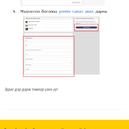
Зураг дэр дарж томоор үзнэ үү!