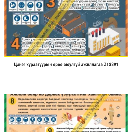
Цэнэг хураагуурын өрөө аюулгүй ажиллагаа Z1S391
Үзэх