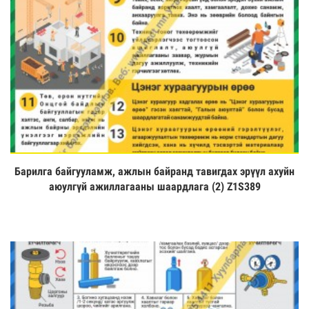
Барилга байгууламж, ажлын байранд тавигдах эрүүл ахуйн
Үзэх
аюулгүй ажиллагааны шаардлага (2) Z1S389