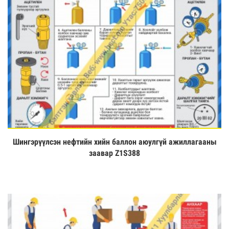
Шингэрүүлсэн нефтийн хийн баллон аюулгүй ажиллагааны
Үзэх
заавар Z1S388