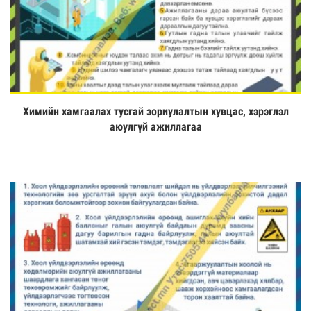
Химийн хамгаалах тусгай зориулалтын хувцас, хэрэглэл
Үзэх
аюулгүй ажиллагаа