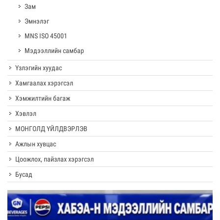
Зам
Эмнэлэг
MNS ISO 45001
Мэдээллийн самбар
Үзлэгийн хуудас
Хамгаалах хэрэгсэл
Хэмжилтийн багаж
Хэвлэл
МОНГОЛД ҮЙЛДВЭРЛЭВ
Ажлын хувцас
Цоожлох, пайзлах хэрэгсэл
Бусад