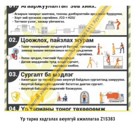
Үр тариа хадгалах аюулгүй ажиллагаа Z1S383
Үзэх