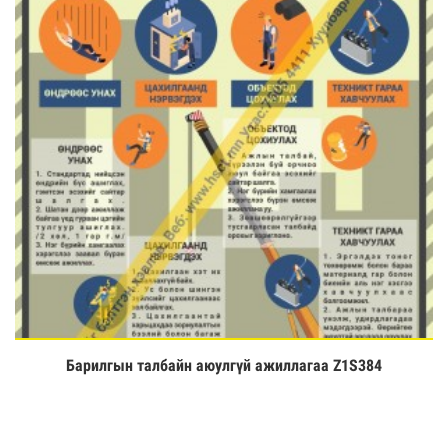
Барилгын талбайн аюулгүй ажиллагаа Z1S384
Үзэх