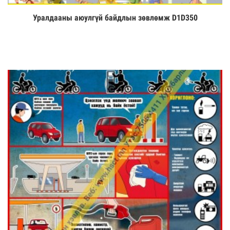
Уралдааны аюулгүй байдлын зөвлөмж D1D350
Үзэх