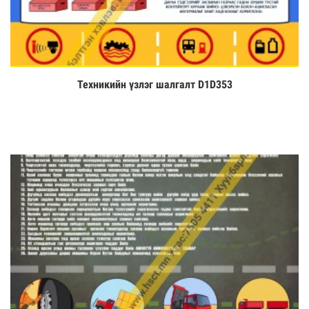
Техникийн үзлэг шалгалт D1D353
Үзэх