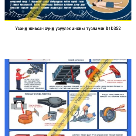
Усанд живсэн хүнд үзүүлэх анхны тусламж D1D352
Үзэх