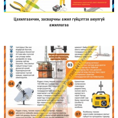
Цахилгаанчин, засварчны ажил гүйцэтгэх аюулгүй
Үзэх
ажиллагаа