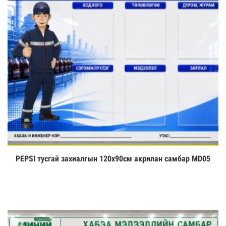
PEPSI тусгай захиалгын 120х90см акрилан самбар MD05
Үзэх