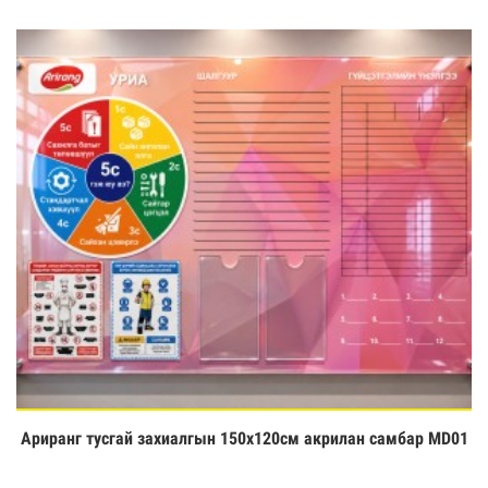
Ариранг тусгай захиалгын 150х120см акрилан самбар MD01
Үзэх