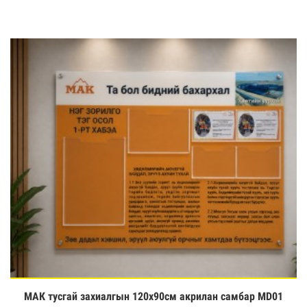
МАК тусгай захиалгын 120х90см акрилан самбар MD01
Үзэх