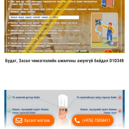
Будаг, Засал чимэглэлийн ажилчны аюулгүй байдал D1D348
Үзэх
Хүсэлт илгээх
(+976) 75054411