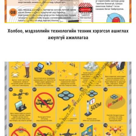
Холбоо, мэдээллийн технологийн техник хэрэгсэл ашиглах
Үзэх
аюулгүй ажиллагаа