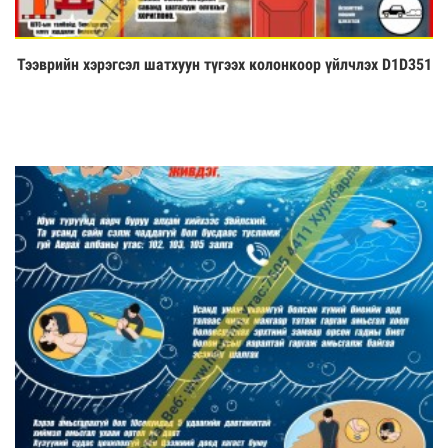
Тээврийн хэрэгсэл шатхуун түгээх колонкоор үйлчлэх D1D351
Үзэх