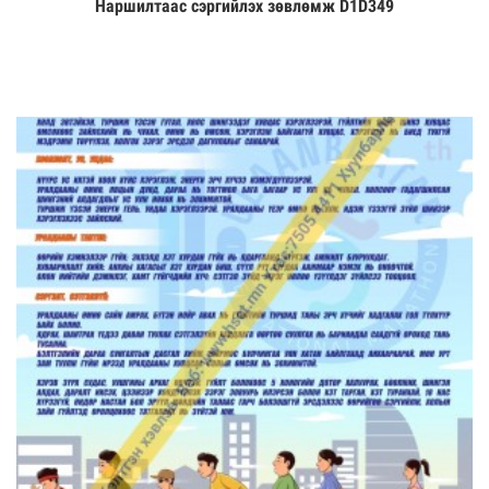
Наршилтаас сэргийлэх зөвлөмж D1D349
Үзэх