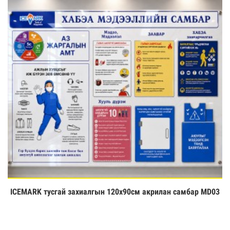
ICEMARK тусгай захиалгын 120х90см акрилан самбар MD03
Үзэх