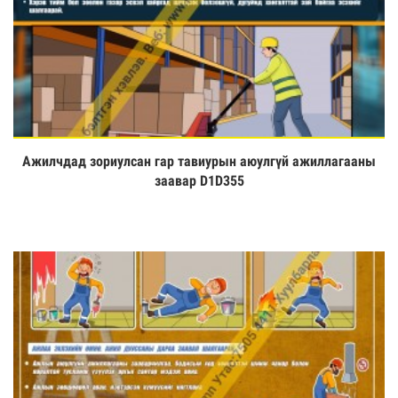
Ажилчдад зориулсан гар тавиурын аюулгүй ажиллагааны
Үзэх
заавар D1D355