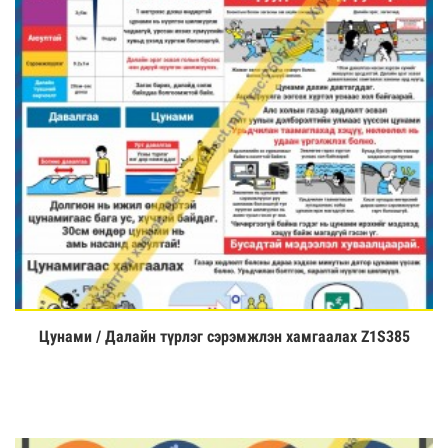
Цунами / Далайн түрлэг сэрэмжлэн хамгаалах Z1S385
Үзэх