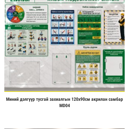
Миний дэлгүүр тусгай захиалгын 120х90см акрилан самбар
Үзэх
MD04