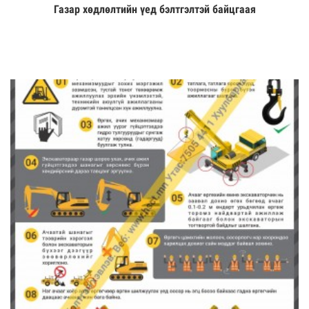
Газар хөдлөлтийн үед бэлтгэлтэй байцгаая
Үзэх