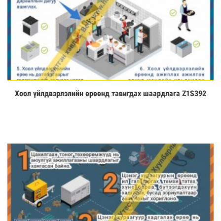
Хоол үйлдвэрлэлийн өрөөнд тавигдах шаардлага Z1S392
Үзэх