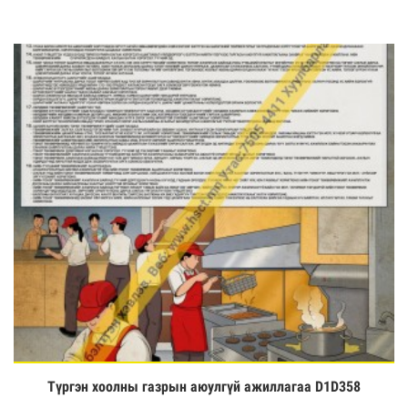
Түргэн хоолны газрын аюулгүй ажиллагаа D1D358
Үзэх