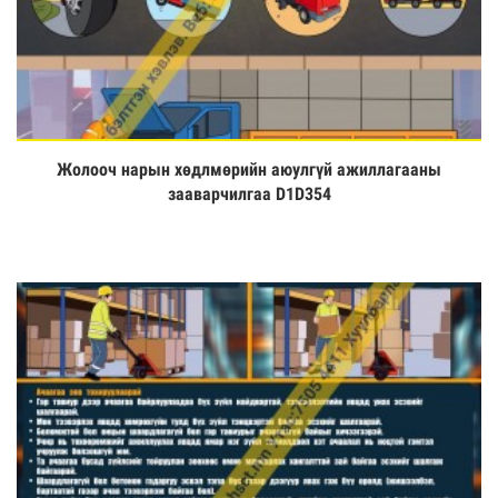
Жолооч нарын хөдлмөрийн аюулгүй ажиллагааны
Үзэх
зааварчилгаа D1D354