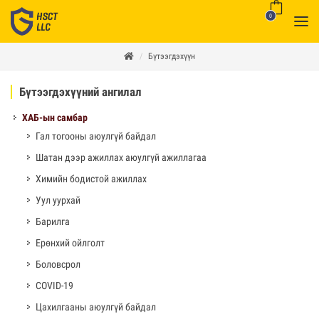
0
Бүтээгдэхүүн
Бүтээгдэхүүний ангилал
ХАБ-ын самбар
Гал тогооны аюулгүй байдал
Шатан дээр ажиллах аюулгүй ажиллагаа
Химийн бодистой ажиллах
Уул уурхай
Барилга
Ерөнхий ойлголт
Боловсрол
COVID-19
Цахилгааны аюулгүй байдал