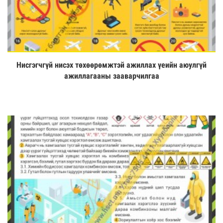
Нисгэгчгүй нисэх төхөөрөмжтэй ажиллах үеийн аюулгүй
Үзэх
ажиллагааны зааварчилгаа