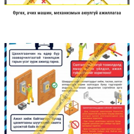
Өргөх, ачих машин, механизмын аюулгүй ажиллагаа
Үзэх