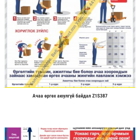
Ачаа өргөх аюулгүй байдал Z1S387
Үзэх