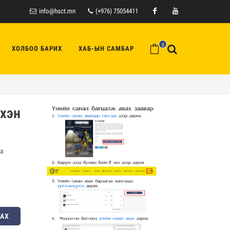
info@hsct.mn
(+976) 75054411
Facebook
Youtube
0
ХОЛБОО БАРИХ
ХАБ-ЫН САМБАР
рхэн
аа
ЛАХ