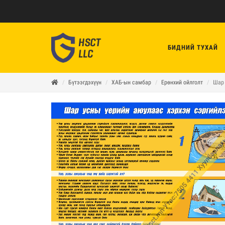
БИДНИЙ ТУХАЙ
Бүтээгдэхүүн
ХАБ-ын самбар
Ерөнхий ойлголт
Шар 