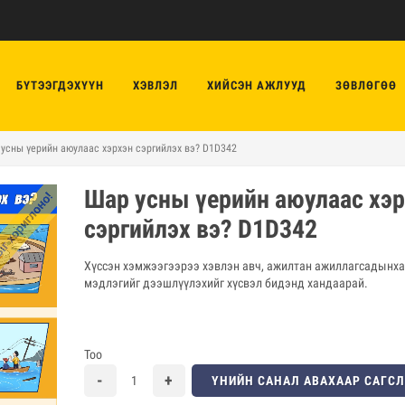
БҮТЭЭГДЭХҮҮН
ХЭВЛЭЛ
ХИЙСЭН АЖЛУУД
ЗӨВЛӨГӨӨ
усны үерийн аюулаас хэрхэн сэргийлэх вэ? D1D342
Шар усны үерийн аюулаас хэ
сэргийлэх вэ? D1D342
Хүссэн хэмжээгээрээ хэвлэн авч, ажилтан ажиллагсадынх
мэдлэгийг дээшлүүлэхийг хүсвэл бидэнд хандаарай.
Тоо
ҮНИЙН САНАЛ АВАХААР САГС