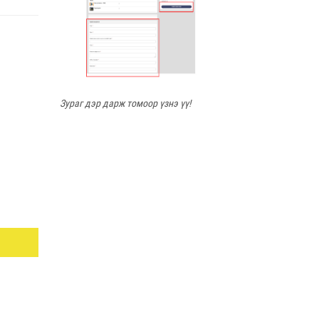
Зураг дэр дарж томоор үзнэ үү!