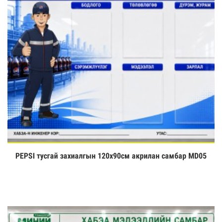
PEPSI тусгай захиалгын 120х90см акрилан самбар MD05
Үзэх