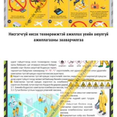
Нисгэгчгүй нисэх төхөөрөмжтэй ажиллах үеийн аюулгүй
Үзэх
ажиллагааны зааварчилгаа