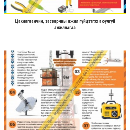
Цахилгаанчин, засварчны ажил гүйцэтгэх аюулгүй
Үзэх
ажиллагаа