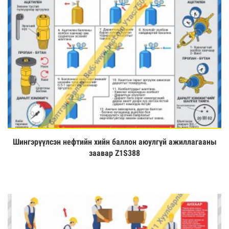
Шингэрүүлсэн нефтийн хийн баллон аюулгүй ажиллагааны
Үзэх
заавар Z1S388