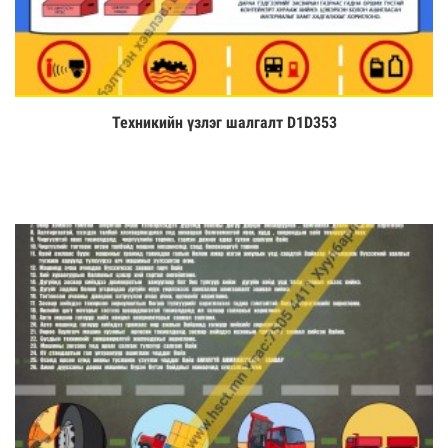
Техникийн үзлэг шалгалт D1D353
Үзэх