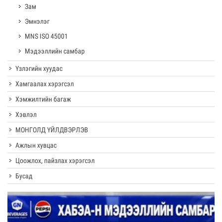
Зам
Эмнэлэг
MNS ISO 45001
Мэдээллийн самбар
Үзлэгийн хуудас
Хамгаалах хэрэгсэл
Хэмжилтийн багаж
Хэвлэл
МОНГОЛД ҮЙЛДВЭРЛЭВ
Ажлын хувцас
Цоожлох, пайзлах хэрэгсэл
Бусад