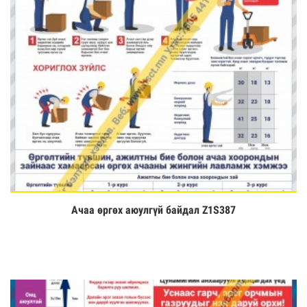
Ачаа өргөх аюулгүй байдал Z1S387
Үзэх