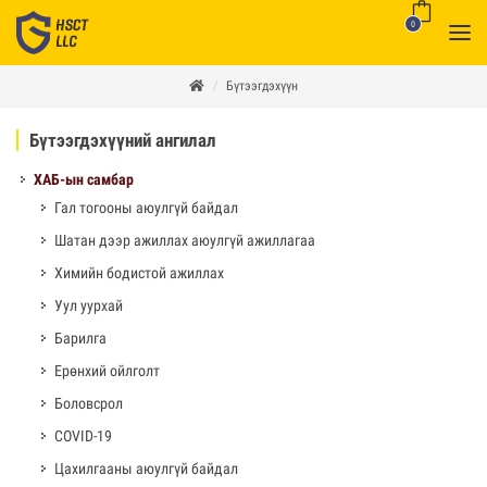
0
Бүтээгдэхүүн
Бүтээгдэхүүний ангилал
ХАБ-ын самбар
Гал тогооны аюулгүй байдал
Шатан дээр ажиллах аюулгүй ажиллагаа
Химийн бодистой ажиллах
Уул уурхай
Барилга
Ерөнхий ойлголт
Боловсрол
COVID-19
Цахилгааны аюулгүй байдал