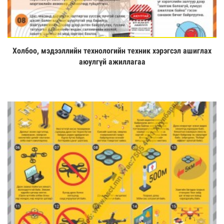
Холбоо, мэдээллийн технологийн техник хэрэгсэл ашиглах
Үзэх
аюулгүй ажиллагаа