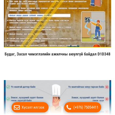
Будаг, Засал чимэглэлийн ажилчны аюулгүй байдал D1D348
Үзэх
Хүсэлт илгээх
(+976) 75054411