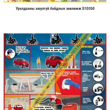
Уралдааны аюулгүй байдлын зөвлөмж D1D350
Үзэх