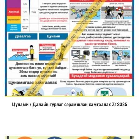
Цунами / Далайн түрлэг сэрэмжлэн хамгаалах Z1S385
Үзэх