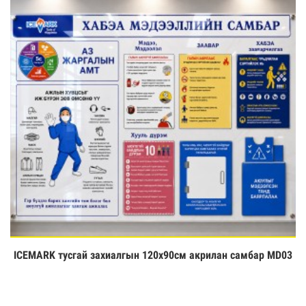
ICEMARK тусгай захиалгын 120х90см акрилан самбар MD03
Үзэх