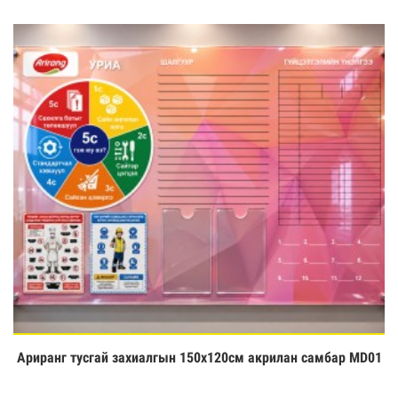
Ариранг тусгай захиалгын 150х120см акрилан самбар MD01
Үзэх