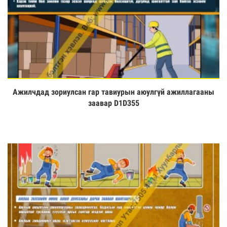
Ажилчдад зориулсан гар тавиурын аюулгүй ажиллагааны
Үзэх
заавар D1D355