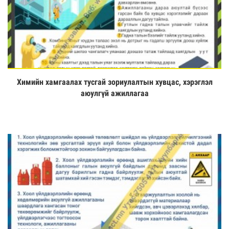
Химийн хамгаалах тусгай зориулалтын хувцас, хэрэглэл
Үзэх
аюулгүй ажиллагаа