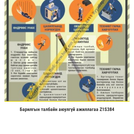
Барилгын талбайн аюулгүй ажиллагаа Z1S384
Үзэх