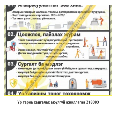
Үр тариа хадгалах аюулгүй ажиллагаа Z1S383
Үзэх