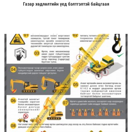
Газар хөдлөлтийн үед бэлтгэлтэй байцгаая
Үзэх