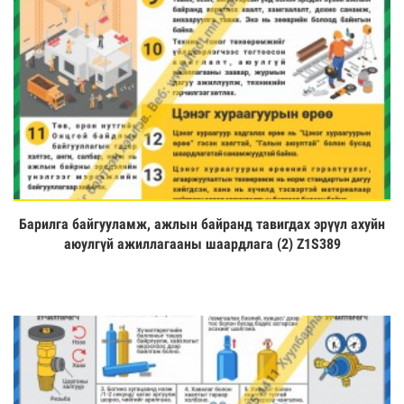
Барилга байгууламж, ажлын байранд тавигдах эрүүл ахуйн
Үзэх
аюулгүй ажиллагааны шаардлага (2) Z1S389