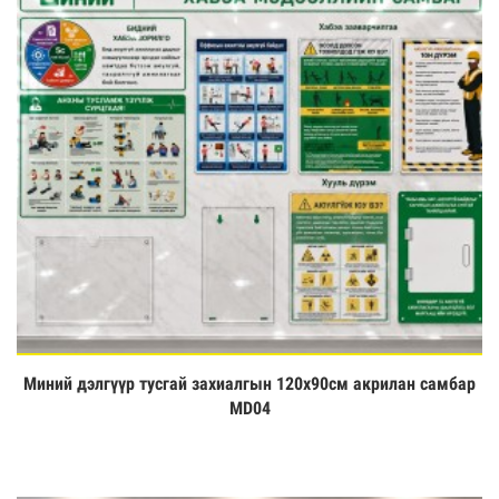
Миний дэлгүүр тусгай захиалгын 120х90см акрилан самбар
Үзэх
MD04