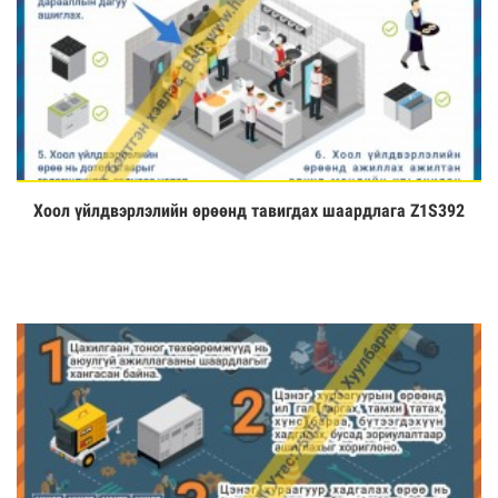
Хоол үйлдвэрлэлийн өрөөнд тавигдах шаардлага Z1S392
Үзэх