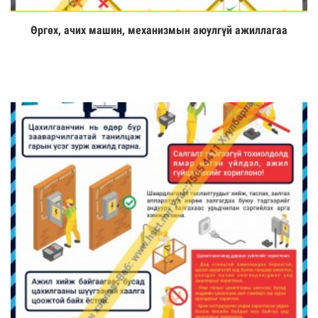
Өргөх, ачих машин, механизмын аюулгүй ажиллагаа
Үзэх