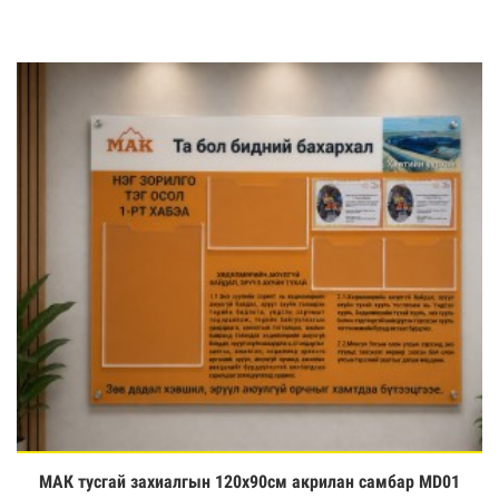
МАК тусгай захиалгын 120х90см акрилан самбар MD01
Үзэх