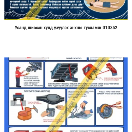
Усанд живсэн хүнд үзүүлэх анхны тусламж D1D352
Үзэх