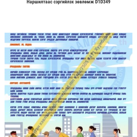
Наршилтаас сэргийлэх зөвлөмж D1D349
Үзэх