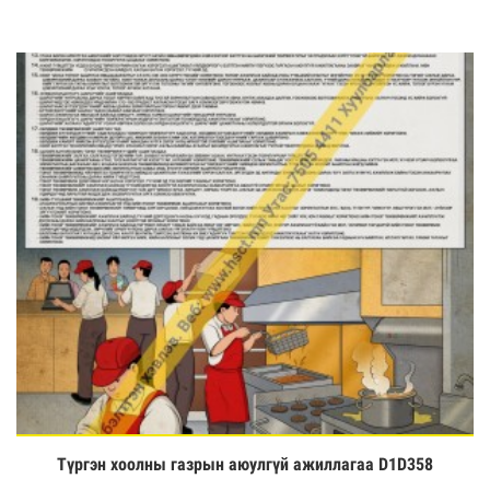
Түргэн хоолны газрын аюулгүй ажиллагаа D1D358
Үзэх