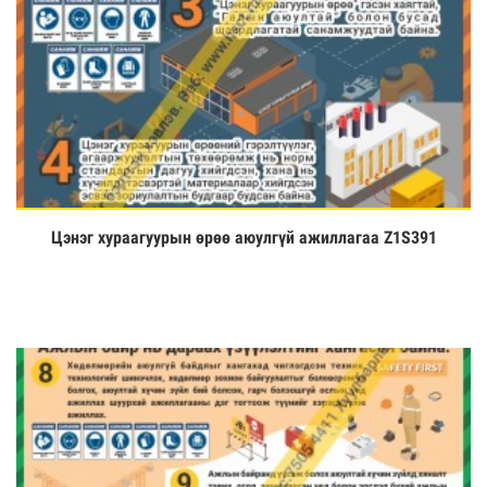
Цэнэг хураагуурын өрөө аюулгүй ажиллагаа Z1S391
Үзэх