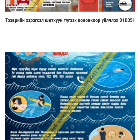
Тээврийн хэрэгсэл шатхуун түгээх колонкоор үйлчлэх D1D351
Үзэх