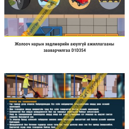
Жолооч нарын хөдлмөрийн аюулгүй ажиллагааны
Үзэх
зааварчилгаа D1D354