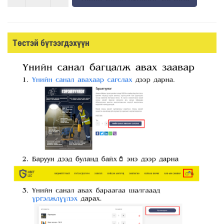
Төстэй бүтээгдэхүүн