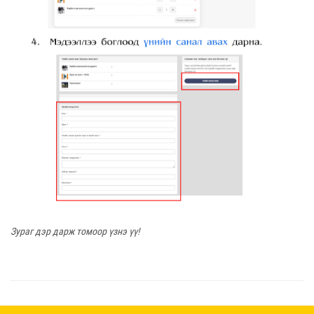
Зураг дэр дарж томоор үзнэ үү!