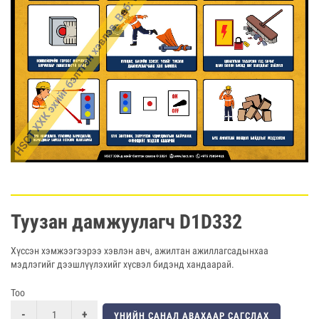
Туузан дамжуулагч D1D332
Хүссэн хэмжээгээрээ хэвлэн авч, ажилтан ажиллагсадынхаа
мэдлэгийг дээшлүүлэхийг хүсвэл бидэнд хандаарай.
Тоо
ҮНИЙН САНАЛ АВАХААР САГСЛАХ