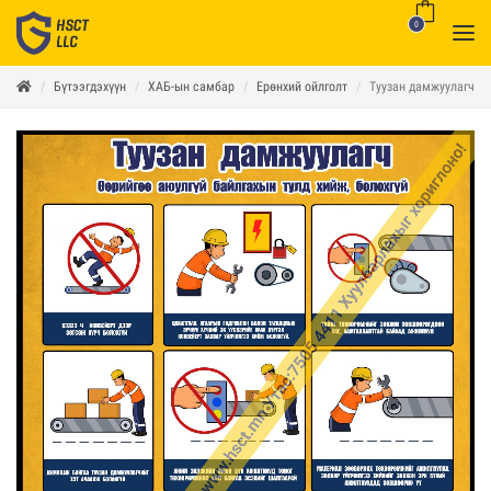
0
Бүтээгдэхүүн
ХАБ-ын самбар
Ерөнхий ойлголт
Туузан дамжуулагч D