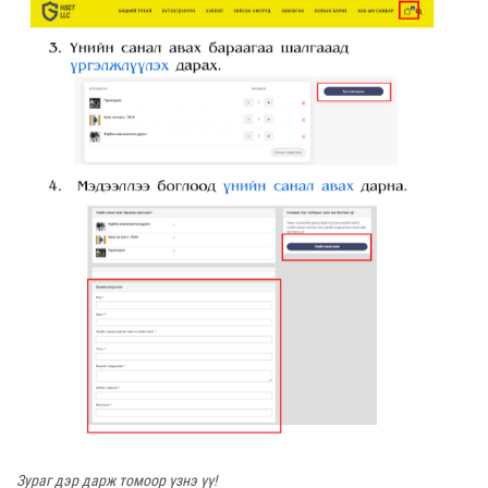
Зураг дэр дарж томоор үзнэ үү!