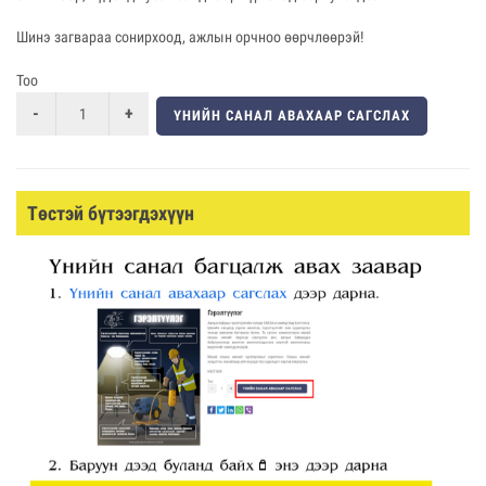
Шинэ загвараа сонирхоод, ажлын орчноо өөрчлөөрэй!
Тоо
ҮНИЙН САНАЛ АВАХААР САГСЛАХ
Төстэй бүтээгдэхүүн