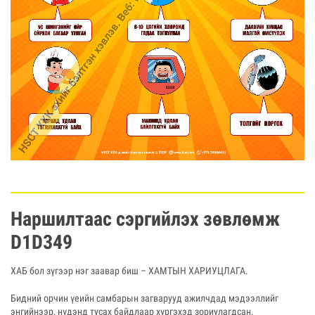
Наршилтаас сэргийлэх зөвлөмж
D1D349
ХАБ бол зүгээр нэг заавар биш – ХАМТЫН ХАРИУЦЛАГА.
Бидний орчин үеийн самбарын загварууд ажилчдад мэдээллийг
энгийнээр, нүдэнд тусах байдлаар хүргэхэд зориулагдсан.