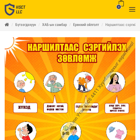
0
Бүтээгдэхүүн
ХАБ-ын самбар
Ерөнхий ойлголт
Наршилтаас сэргийл